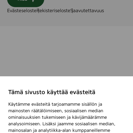
ö
m
Evästeseloste
Rekisteriseloste
Saavutettavuus
ä
r
k
n
i
n
g
,
m
e
d
Tämä sivusto käyttää evästeitä
f
ö
Käytämme evästeitä tarjoamamme sisällön ja
n
mainosten räätälöimiseen, sosiaalisen median
s
ominaisuuksien tukemiseen ja kävijämäärämme
analysoimiseen. Lisäksi jaamme sosiaalisen median,
t
mainosalan ja analytiikka-alan kumppaneillemme
e