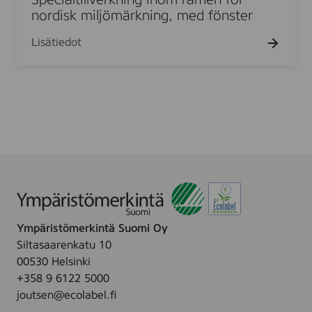
Specialtillverkning inom ramen för
K
a
nordisk miljömärkning, med fönster
a
l
l
Lisätiedot
t
v
i
s
l
ø
l
m
v
a
e
d
r
e
k
v
n
e
i
j
n
7
Ympäristömerkintä Suomi Oy
g
5
Siltasaarenkatu 10
i
,
00530 Helsinki
n
O
+358 9 6122 5000
o
d
joutsen@ecolabel.fi
m
d