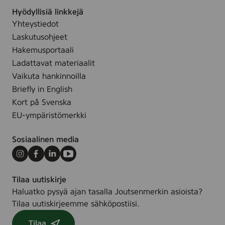
r
e
Hyödyllisiä linkkejä
a
r
Yhteystiedot
m
Laskutusohjeet
e
n
Hakemusportaali
f
Ladattavat materiaalit
ö
Vaikuta hankinnoilla
r
Briefly in English
n
Kort på Svenska
o
EU-ympäristömerkki
r
d
Sosiaalinen media
i
s
Instagram
Facebook
LinkedIn
Youtube
k
Tilaa uutiskirje
m
Haluatko pysyä ajan tasalla Joutsenmerkin asioista?
i
Tilaa uutiskirjeemme sähköpostiisi.
l
j
Tilaa