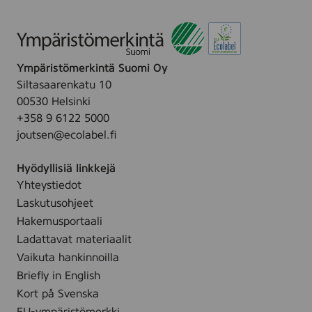
k
n
i
n
Ympäristömerkintä Suomi Oy
g
Siltasaarenkatu 10
i
00530 Helsinki
n
+358 9 6122 5000
o
joutsen@ecolabel.fi
m
r
Hyödyllisiä linkkejä
a
Yhteystiedot
m
Laskutusohjeet
e
n
Hakemusportaali
f
Ladattavat materiaalit
ö
Vaikuta hankinnoilla
r
Briefly in English
n
Kort på Svenska
o