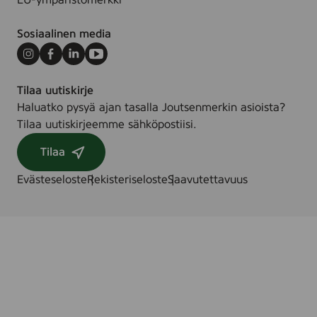
EU-ympäristömerkki
r
d
Sosiaalinen media
i
s
Instagram
Facebook
LinkedIn
Youtube
k
Tilaa uutiskirje
m
Haluatko pysyä ajan tasalla Joutsenmerkin asioista?
i
Tilaa uutiskirjeemme sähköpostiisi.
l
j
Tilaa
ö
m
Evästeseloste
Rekisteriseloste
Saavutettavuus
ä
r
k
n
i
n
g
,