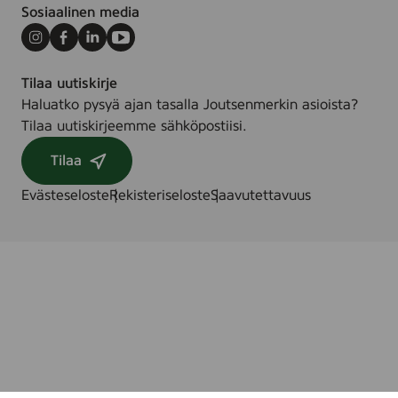
d
Sosiaalinen media
i
s
Instagram
Facebook
LinkedIn
Youtube
k
Tilaa uutiskirje
m
Haluatko pysyä ajan tasalla Joutsenmerkin asioista?
i
Tilaa uutiskirjeemme sähköpostiisi.
l
j
Tilaa
ö
m
Evästeseloste
Rekisteriseloste
Saavutettavuus
ä
r
k
n
i
n
g
,
m