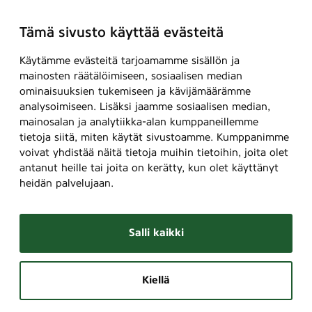
e
d
Tämä sivusto käyttää evästeitä
f
ö
Käytämme evästeitä tarjoamamme sisällön ja
n
mainosten räätälöimiseen, sosiaalisen median
s
ominaisuuksien tukemiseen ja kävijämäärämme
analysoimiseen. Lisäksi jaamme sosiaalisen median,
t
mainosalan ja analytiikka-alan kumppaneillemme
e
tietoja siitä, miten käytät sivustoamme. Kumppanimme
r
voivat yhdistää näitä tietoja muihin tietoihin, joita olet
antanut heille tai joita on kerätty, kun olet käyttänyt
heidän palvelujaan.
Salli kaikki
Kiellä