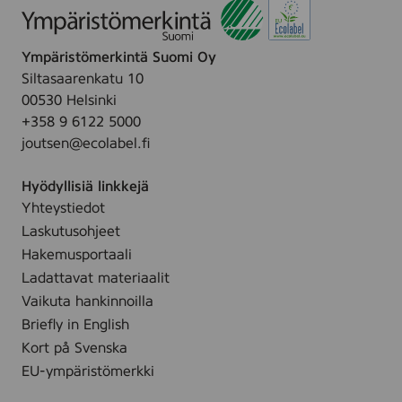
i
n
Ympäristömerkintä Suomi Oy
g
Siltasaarenkatu 10
i
00530 Helsinki
n
+358 9 6122 5000
o
joutsen@ecolabel.fi
m
r
Hyödyllisiä linkkejä
a
Yhteystiedot
m
Laskutusohjeet
e
n
Hakemusportaali
f
Ladattavat materiaalit
ö
Vaikuta hankinnoilla
r
Briefly in English
n
Kort på Svenska
o
EU-ympäristömerkki
r