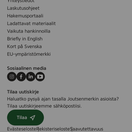
Yhteystiedot
Laskutusohjeet
Hakemusportaali
Ladattavat materiaalit
Vaikuta hankinnoilla
Briefly in English
Kort på Svenska
EU-ympäristömerkki
Sosiaalinen media
Instagram
Facebook
LinkedIn
Youtube
Tilaa uutiskirje
Haluatko pysyä ajan tasalla Joutsenmerkin asioista?
Tilaa uutiskirjeemme sähköpostiisi.
Tilaa
Evästeseloste
Rekisteriseloste
Saavutettavuus