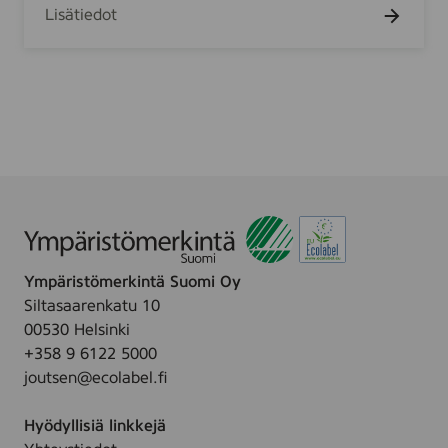
H
Lisätiedot
s
u
l
t
o
i
n
t
i
O
y
Ympäristömerkintä Suomi Oy
Siltasaarenkatu 10
00530 Helsinki
+358 9 6122 5000
joutsen@ecolabel.fi
Hyödyllisiä linkkejä