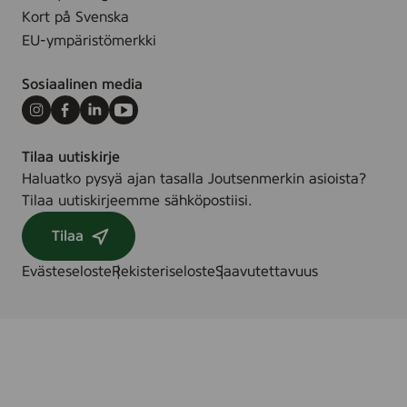
Kort på Svenska
EU-ympäristömerkki
Sosiaalinen media
Instagram
Facebook
LinkedIn
Youtube
Tilaa uutiskirje
Haluatko pysyä ajan tasalla Joutsenmerkin asioista?
Tilaa uutiskirjeemme sähköpostiisi.
Tilaa
Evästeseloste
Rekisteriseloste
Saavutettavuus