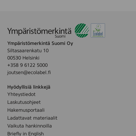
å
l
f
o
r
s
Ympäristömerkintä Suomi Oy
O
Siltasaarenkatu 10
y
00530 Helsinki
+358 9 6122 5000
joutsen@ecolabel.fi
Hyödyllisiä linkkejä
Yhteystiedot
Laskutusohjeet
Hakemusportaali
Ladattavat materiaalit
Vaikuta hankinnoilla
Briefly in English