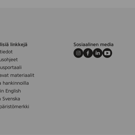
isiä linkkejä
Sosiaalinen media
tiedot
Instagram
Facebook
LinkedIn
Youtube
usohjeet
sportaali
avat materiaalit
a hankinnoilla
 in English
å Svenska
äristömerkki