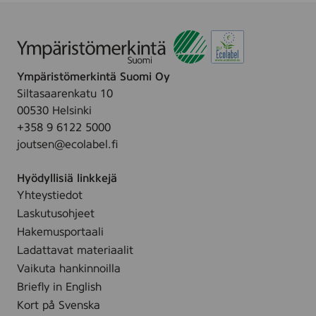
Ympäristömerkintä Suomi Oy
Siltasaarenkatu 10
00530 Helsinki
+358 9 6122 5000
joutsen@ecolabel.fi
Hyödyllisiä linkkejä
Yhteystiedot
Laskutusohjeet
Hakemusportaali
Ladattavat materiaalit
Vaikuta hankinnoilla
Briefly in English
Kort på Svenska