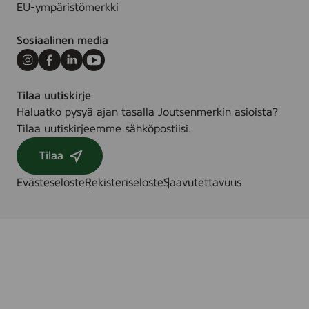
EU-ympäristömerkki
Sosiaalinen media
Instagram
Facebook
LinkedIn
Youtube
Tilaa uutiskirje
Haluatko pysyä ajan tasalla Joutsenmerkin asioista?
Tilaa uutiskirjeemme sähköpostiisi.
Tilaa
Evästeseloste
Rekisteriseloste
Saavutettavuus