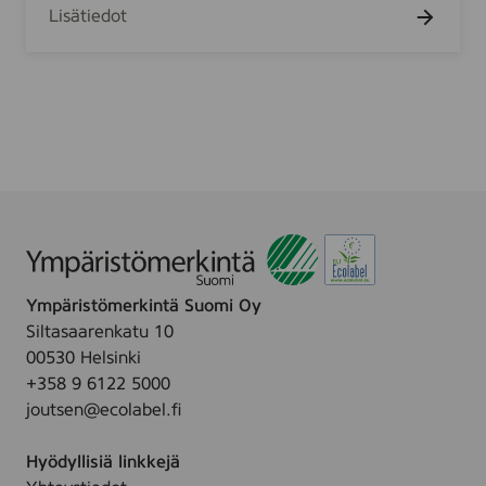
H
Lisätiedot
t
O
Ü
Ympäristömerkintä Suomi Oy
Siltasaarenkatu 10
00530 Helsinki
+358 9 6122 5000
joutsen@ecolabel.fi
Hyödyllisiä linkkejä