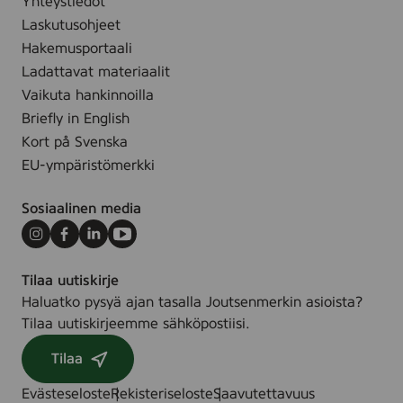
Yhteystiedot
Laskutusohjeet
Hakemusportaali
Ladattavat materiaalit
Vaikuta hankinnoilla
Briefly in English
Kort på Svenska
EU-ympäristömerkki
Sosiaalinen media
Instagram
Facebook
LinkedIn
Youtube
Tilaa uutiskirje
Haluatko pysyä ajan tasalla Joutsenmerkin asioista?
Tilaa uutiskirjeemme sähköpostiisi.
Tilaa
Evästeseloste
Rekisteriseloste
Saavutettavuus