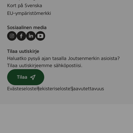
Kort på Svenska
EU-ympäristömerkki
Sosiaalinen media
Instagram
Facebook
LinkedIn
Youtube
Tilaa uutiskirje
Haluatko pysyä ajan tasalla Joutsenmerkin asioista?
Tilaa uutiskirjeemme sähköpostiisi.
Tilaa
Evästeseloste
Rekisteriseloste
Saavutettavuus