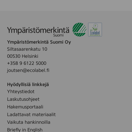
å
l
f
o
r
s
Ympäristömerkintä Suomi Oy
O
Siltasaarenkatu 10
y
00530 Helsinki
+358 9 6122 5000
joutsen@ecolabel.fi
Hyödyllisiä linkkejä
Yhteystiedot
Laskutusohjeet
Hakemusportaali
Ladattavat materiaalit
Vaikuta hankinnoilla
Briefly in English