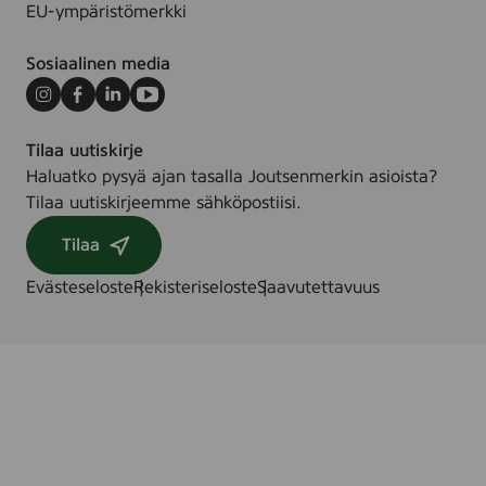
EU-ympäristömerkki
Sosiaalinen media
Instagram
Facebook
LinkedIn
Youtube
Tilaa uutiskirje
Haluatko pysyä ajan tasalla Joutsenmerkin asioista?
Tilaa uutiskirjeemme sähköpostiisi.
Tilaa
Evästeseloste
Rekisteriseloste
Saavutettavuus