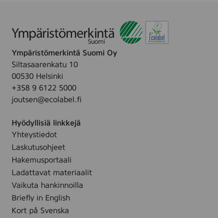
f
o
r
s
Ympäristömerkintä Suomi Oy
O
Siltasaarenkatu 10
y
00530 Helsinki
+358 9 6122 5000
joutsen@ecolabel.fi
Hyödyllisiä linkkejä
Yhteystiedot
Laskutusohjeet
Hakemusportaali
Ladattavat materiaalit
Vaikuta hankinnoilla
Briefly in English
Kort på Svenska