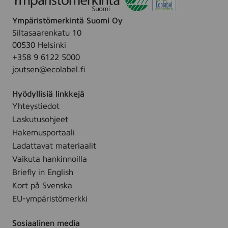
r
Ympäristömerkintä Suomi Oy
i
Siltasaarenkatu 10
A
00530 Helsinki
b
+358 9 6122 5000
joutsen@ecolabel.fi
Hyödyllisiä linkkejä
Yhteystiedot
Laskutusohjeet
Hakemusportaali
Ladattavat materiaalit
Vaikuta hankinnoilla
Briefly in English
Kort på Svenska
EU-ympäristömerkki
Sosiaalinen media