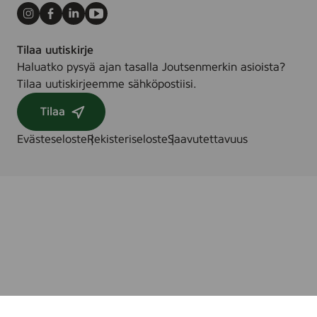
Instagram
Facebook
LinkedIn
Youtube
Tilaa uutiskirje
Haluatko pysyä ajan tasalla Joutsenmerkin asioista?
Tilaa uutiskirjeemme sähköpostiisi.
Tilaa
Evästeseloste
Rekisteriseloste
Saavutettavuus