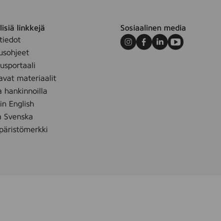
isiä linkkejä
Sosiaalinen media
tiedot
Instagram
Facebook
LinkedIn
Youtube
usohjeet
sportaali
avat materiaalit
a hankinnoilla
 in English
å Svenska
äristömerkki