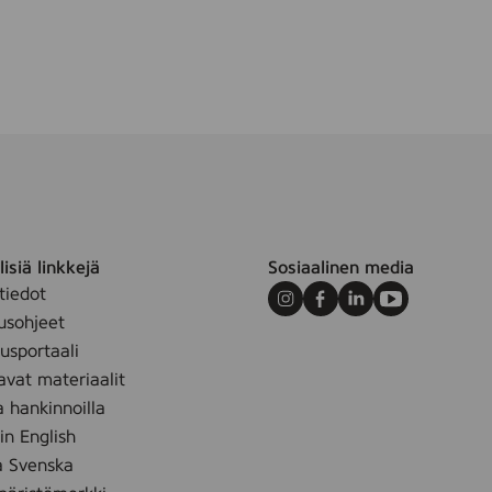
m
isiä linkkejä
Sosiaalinen media
tiedot
Instagram
Facebook
LinkedIn
Youtube
usohjeet
sportaali
avat materiaalit
a hankinnoilla
 in English
å Svenska