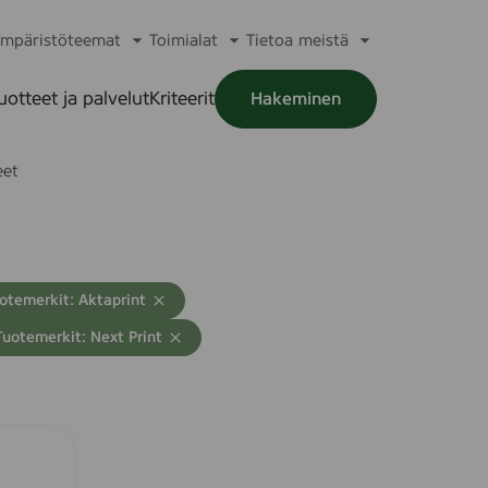
mpäristöteemat
Toimialat
Tietoa meistä
a
Avaa
Avaa
Avaa
alikko
alavalikko
alavalikko
alavalikko
uotteet ja palvelut
Kriteerit
Hakeminen
a
alikko
eet
otemerkit: Aktaprint
T
Tuotemerkit: Next Print
y
h
e
n
n
ä