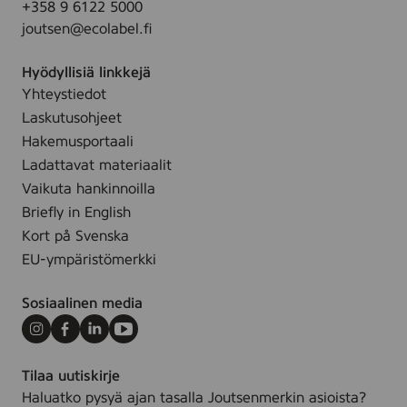
+358 9 6122 5000
joutsen@ecolabel.fi
Hyödyllisiä linkkejä
Yhteystiedot
Laskutusohjeet
Hakemusportaali
Ladattavat materiaalit
Vaikuta hankinnoilla
Briefly in English
Kort på Svenska
EU-ympäristömerkki
Sosiaalinen media
Instagram
Facebook
LinkedIn
Youtube
Tilaa uutiskirje
Haluatko pysyä ajan tasalla Joutsenmerkin asioista?