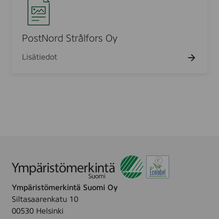
o
t
G
s
O
t
y
N
PostNord Strålfors Oy
o
Lisätiedot
r
d
S
t
r
å
l
f
o
r
s
Ympäristömerkintä Suomi Oy
O
Siltasaarenkatu 10
y
00530 Helsinki