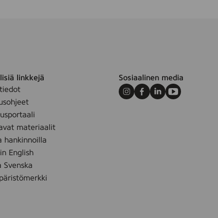
isiä linkkejä
Sosiaalinen media
tiedot
Instagram
Facebook
LinkedIn
Youtube
usohjeet
sportaali
avat materiaalit
a hankinnoilla
 in English
å Svenska
äristömerkki