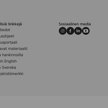
isiä linkkejä
Sosiaalinen media
tiedot
Instagram
Facebook
LinkedIn
Youtube
usohjeet
sportaali
m
avat materiaalit
a hankinnoilla
 in English
å Svenska
äristömerkki