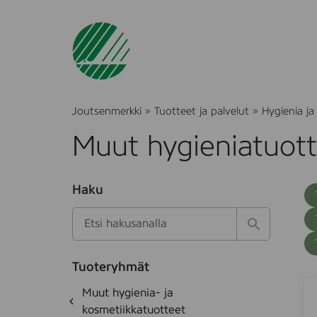
Joutsenmerkki
»
Tuotteet ja palvelut
»
Hygienia ja
Muut hygieniatuot
O
Haku
T
S
h
u
i
u
k
l
H
t
o
a
a
o
t
k
k
e
Tuoteryhmät
s
a
B
S
d
i
O
Muut hygienia- ja
e
i
a
h
k
kosmetiikkatuotteet
t