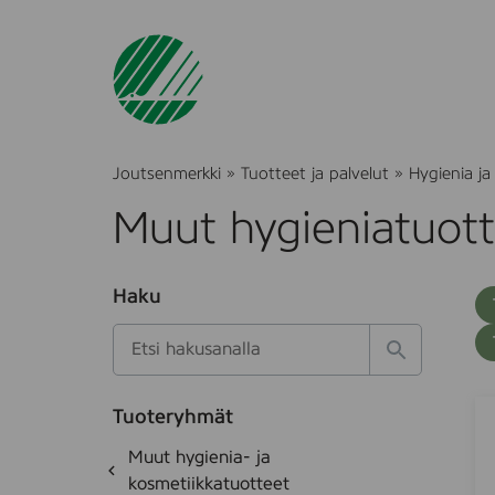
Joutsenmerkki
»
Tuotteet ja palvelut
»
Hygienia ja
Muut hygieniatuot
O
Haku
T
S
h
u
i
u
k
l
H
t
o
a
a
o
t
k
A
S
k
e
Tuoteryhmät
s
a
B
d
i
O
Muut hygienia- ja
e
i
e
E
h
k
kosmetiikkatuotteet
t
N