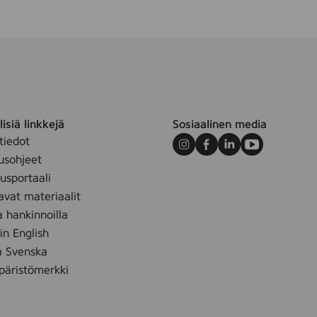
isiä linkkejä
Sosiaalinen media
tiedot
Instagram
Facebook
LinkedIn
Youtube
usohjeet
sportaali
avat materiaalit
a hankinnoilla
 in English
å Svenska
äristömerkki