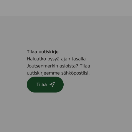
)
x
7
0
c
m
(
1
Tilaa uutiskirje
0
Haluatko pysyä ajan tasalla
0
Joutsenmerkin asioista? Tilaa
0
uutiskirjeemme sähköpostiisi.
0
3
Tilaa
1
1
1
9
)