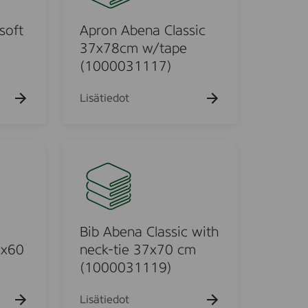
k
n
u
A
soft
Apron Abena Classic
e
h
b
37x78cm w/tape
t
e
(1000031117)
o
n
a
Lisätiedot
C
l
a
B
s
i
s
b
i
A
c
b
3
e
Bib Abena Classic with
7
n
0x60
neck-tie 37x70 cm
x
a
(1000031119)
7
C
8
l
Lisätiedot