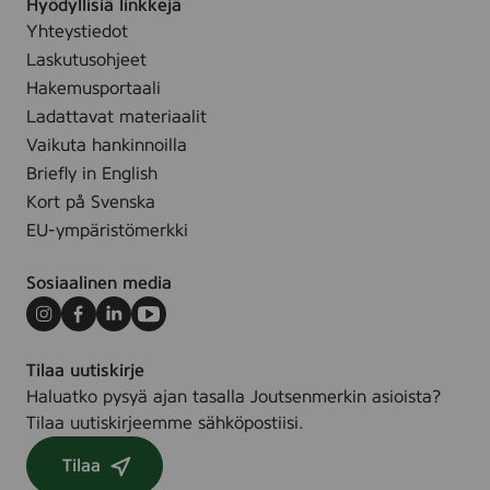
Hyödyllisiä linkkejä
Yhteystiedot
Laskutusohjeet
Hakemusportaali
Ladattavat materiaalit
Vaikuta hankinnoilla
Briefly in English
Kort på Svenska
EU-ympäristömerkki
Sosiaalinen media
Instagram
Facebook
LinkedIn
Youtube
Tilaa uutiskirje
Haluatko pysyä ajan tasalla Joutsenmerkin asioista?
Tilaa uutiskirjeemme sähköpostiisi.
Tilaa