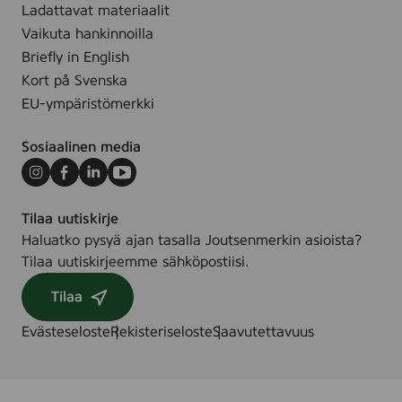
d
k
Ladattavat materiaalit
0
f
4
Vaikuta hankinnoilla
%
i
5
Briefly in English
r
b
x
Kort på Svenska
e
e
1
c
EU-ympäristömerkki
r
3
y
)
c
c
Sosiaalinen media
m
l
t
Instagram
Facebook
LinkedIn
Youtube
e
u
d
Tilaa uutiskirje
r
f
Haluatko pysyä ajan tasalla Joutsenmerkin asioista?
k
i
Tilaa uutiskirjeemme sähköpostiisi.
o
b
s
e
Tilaa
r
Evästeseloste
Rekisteriseloste
Saavutettavuus
)