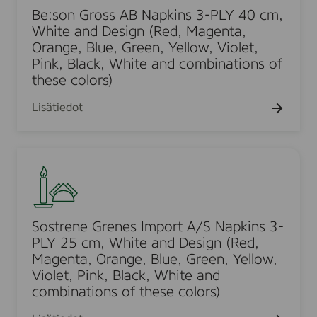
k
o
.
,
Be:son Gross AB Napkins 3-PLY 40 cm,
i
n
W
White and Design (Red, Magenta,
n
G
Orange, Blue, Green, Yellow, Violet,
h
s
r
Pink, Black, White and combinations of
i
3
these colors)
o
t
-
s
e
P
Lisätiedot
s
a
L
A
n
Y
B
d
S
3
N
D
o
3
a
e
s
c
p
s
t
m
k
i
r
,
Sostrene Grenes Import A/S Napkins 3-
i
g
e
W
PLY 25 cm, White and Design (Red,
n
n
n
Magenta, Orange, Blue, Green, Yellow,
h
s
(
e
Violet, Pink, Black, White and
i
3
R
combinations of these colors)
G
t
-
e
r
e