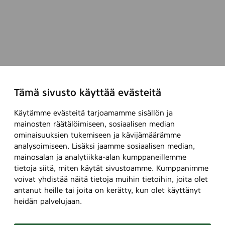
e
c
t
a
Y
m
,
k
h
g
e
b
B
,
e
e
l
i
l
W
s
n
l
n
u
h
e
t
o
a
e
i
c
a
w
t
,
t
o
,
,
i
G
e
l
Tämä sivusto käyttää evästeitä
O
V
o
r
a
o
r
i
n
e
n
Käytämme evästeitä tarjoamamme sisällön ja
r
a
o
s
e
mainosten räätälöimiseen, sosiaalisen median
d
s
n
l
o
ominaisuuksien tukemiseen ja kävijämäärämme
n
c
)
g
e
f
analysoimiseen. Lisäksi jaamme sosiaalisen median,
,
o
e
t
t
mainosalan ja analytiikka-alan kumppaneillemme
Y
m
,
,
h
tietoja siitä, miten käytät sivustoamme. Kumppanimme
e
b
B
P
e
voivat yhdistää näitä tietoja muihin tietoihin, joita olet
l
i
l
i
antanut heille tai joita on kerätty, kun olet käyttänyt
s
l
n
u
heidän palvelujaan.
n
e
o
a
e
k
c
w
t