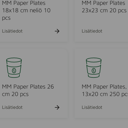
k
k
e
MM Paper Plates
MM Paper Plates
u
u
r
18x18 cm neliö 10
23x23 cm 20 pcs
e
e
P
pcs
h
h
t
t
l
o
o
a
Lisätiedot
Lisätiedot
t
e
u
s
M
2
M
3
P
x
o
a
2
p
3
e
MM Paper Plates 26
MM Paper Plates,
u
c
r
cm 20 pcs
13x20 cm 250 pc
m
P
o
2
l
Lisätiedot
Lisätiedot
0
a
d
p
t
c
e