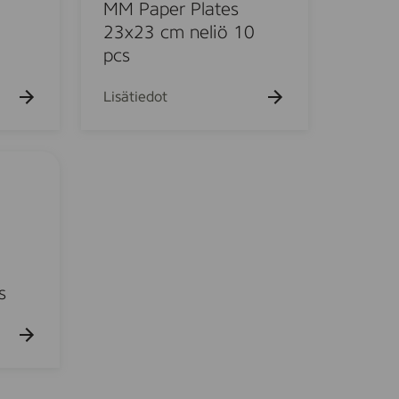
e
MM Paper Plates
r
23x23 cm neliö 10
P
pcs
l
a
Lisätiedot
t
e
s
2
3
x
2
3
c
s
m
n
e
l
i