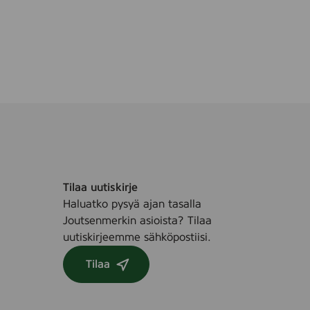
ö
1
0
p
c
s
Tilaa uutiskirje
Haluatko pysyä ajan tasalla
Joutsenmerkin asioista? Tilaa
uutiskirjeemme sähköpostiisi.
Tilaa