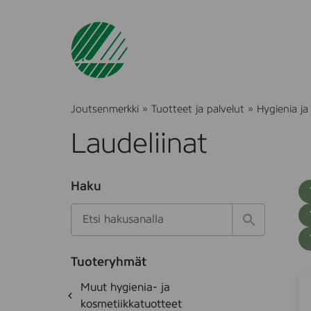
Joutsenmerkki
»
Tuotteet ja palvelut
»
Hygienia ja
Laudeliinat
O
Haku
T
S
h
u
i
u
k
l
H
t
o
a
a
o
t
k
k
e
Tuoteryhmät
s
a
H
S
d
i
O
Muut hygienia- ja
e
i
E
h
k
kosmetiikkatuotteet
t