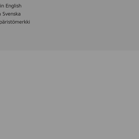
 in English
å Svenska
äristömerkki