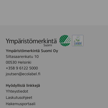
o
a
j
r
a
k
a
l
r
a
k
u
k
d
i
e
Ympäristömerkintä Suomi Oy
s
Siltasaarenkatu 10
u
00530 Helsinki
o
+358 9 6122 5000
j
joutsen@ecolabel.fi
a
r
Hyödyllisiä linkkejä
u
Yhteystiedot
l
l
Laskutusohjeet
a
Hakemusportaali