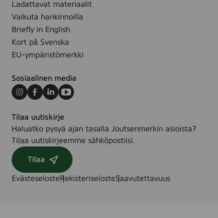
Ladattavat materiaalit
Vaikuta hankinnoilla
Briefly in English
Kort på Svenska
EU-ympäristömerkki
Sosiaalinen media
Instagram
Facebook
LinkedIn
Youtube
Tilaa uutiskirje
Haluatko pysyä ajan tasalla Joutsenmerkin asioista?
Tilaa uutiskirjeemme sähköpostiisi.
Tilaa
Evästeseloste
Rekisteriseloste
Saavutettavuus