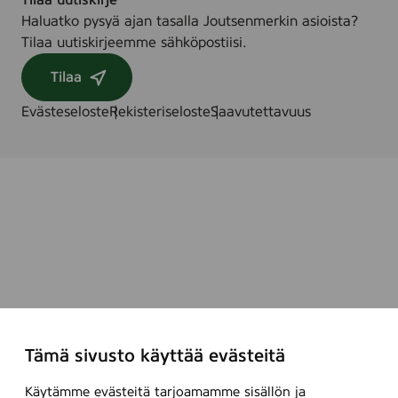
Tilaa uutiskirje
Haluatko pysyä ajan tasalla Joutsenmerkin asioista?
Tilaa uutiskirjeemme sähköpostiisi.
Tilaa
Evästeseloste
Rekisteriseloste
Saavutettavuus
Tämä sivusto käyttää evästeitä
Käytämme evästeitä tarjoamamme sisällön ja