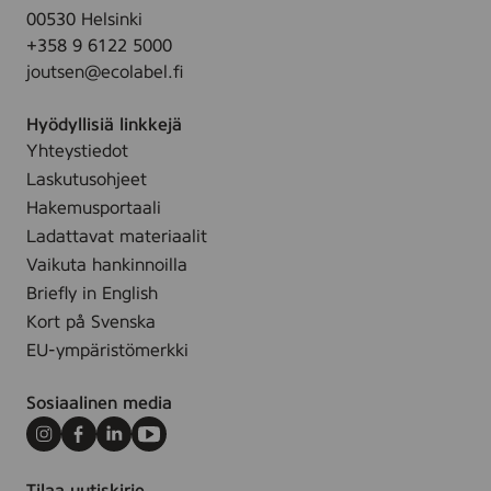
00530 Helsinki
+358 9 6122 5000
joutsen@ecolabel.fi
Hyödyllisiä linkkejä
Yhteystiedot
Laskutusohjeet
Hakemusportaali
Ladattavat materiaalit
Vaikuta hankinnoilla
Briefly in English
Kort på Svenska
EU-ympäristömerkki
Sosiaalinen media
Instagram
Facebook
LinkedIn
Youtube