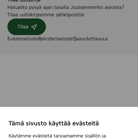
Tilaa uutiskirje
Haluatko pysyä ajan tasalla Joutsenmerkin asioista?
Tilaa uutiskirjeemme sähköpostiisi.
Tilaa
Evästeseloste
Rekisteriseloste
Saavutettavuus
Tämä sivusto käyttää evästeitä
Käytämme evästeitä tarjoamamme sisällön ja