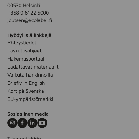
00530 Helsinki
+358 9 6122 5000
joutsen@ecolabel.fi
Hyödyllisiä linkkejä
Yhteystiedot
Laskutusohjeet
Hakemusportaali
Ladattavat materiaalit
Vaikuta hankinnoilla
Briefly in English
Kort på Svenska
EU-ympäristömerkki
Sosiaalinen media
Instagram
Facebook
LinkedIn
Youtube