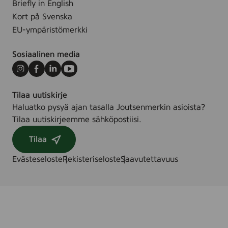
Briefly in English
Kort på Svenska
EU-ympäristömerkki
Sosiaalinen media
Instagram
Facebook
LinkedIn
Youtube
Tilaa uutiskirje
Haluatko pysyä ajan tasalla Joutsenmerkin asioista?
Tilaa uutiskirjeemme sähköpostiisi.
Tilaa
Evästeseloste
Rekisteriseloste
Saavutettavuus