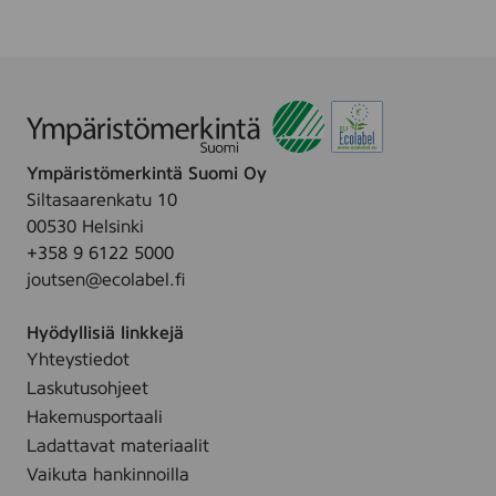
u
e
s
n
e
c
a
t
r
C
4
e
o
0
e
v
0
t
e
k
Ympäristömerkintä Suomi Oy
M
r
p
Siltasaarenkatu 10
S
l
00530 Helsinki
h
+358 9 6122 5000
e
joutsen@ecolabel.fi
e
t
Hyödyllisiä linkkejä
8
Yhteystiedot
0
Laskutusohjeet
0
Hakemusportaali
k
Ladattavat materiaalit
p
Vaikuta hankinnoilla
l