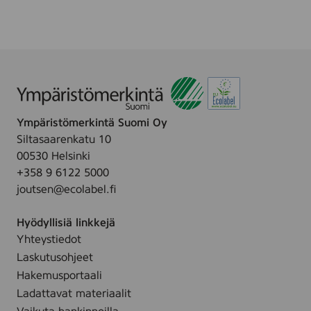
D
.
E
L
I
I
N
A
Ympäristömerkintä Suomi Oy
T
Siltasaarenkatu 10
E
00530 Helsinki
H
+358 9 6122 5000
O
joutsen@ecolabel.fi
Hyödyllisiä linkkejä
Yhteystiedot
Laskutusohjeet
Hakemusportaali
Ladattavat materiaalit