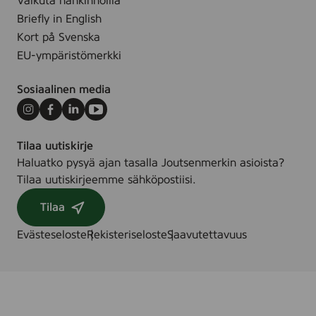
Vaikuta hankinnoilla
Briefly in English
Kort på Svenska
EU-ympäristömerkki
Sosiaalinen media
Instagram
Facebook
LinkedIn
Youtube
Tilaa uutiskirje
Haluatko pysyä ajan tasalla Joutsenmerkin asioista?
Tilaa uutiskirjeemme sähköpostiisi.
Tilaa
Evästeseloste
Rekisteriseloste
Saavutettavuus