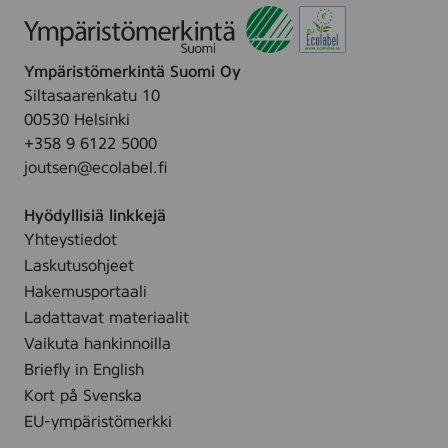
e
.
e
t
Ympäristömerkintä Suomi Oy
M
Siltasaarenkatu 10
00530 Helsinki
+358 9 6122 5000
joutsen@ecolabel.fi
Hyödyllisiä linkkejä
Yhteystiedot
Laskutusohjeet
Hakemusportaali
Ladattavat materiaalit
Vaikuta hankinnoilla
Briefly in English
Kort på Svenska
EU-ympäristömerkki