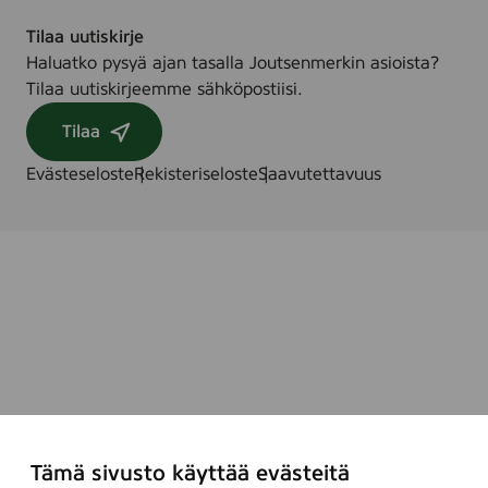
Tilaa uutiskirje
Haluatko pysyä ajan tasalla Joutsenmerkin asioista?
Tilaa uutiskirjeemme sähköpostiisi.
Tilaa
Evästeseloste
Rekisteriseloste
Saavutettavuus
Tämä sivusto käyttää evästeitä