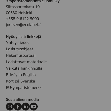
Ympäristömerkintä Suomi Oy
M
k
Siltasaarenkatu 10
p
00530 Helsinki
l
+358 9 6122 5000
joutsen@ecolabel.fi
Hyödyllisiä linkkejä
Yhteystiedot
Laskutusohjeet
Hakemusportaali
Ladattavat materiaalit
Vaikuta hankinnoilla
Briefly in English
Kort på Svenska
EU-ympäristömerkki
Sosiaalinen media
Instagram
Facebook
LinkedIn
Youtube