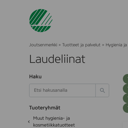
Joutsenmerkki
»
Tuotteet ja palvelut
»
Hygienia ja
Laudeliinat
O
Haku
T
S
h
u
i
u
k
l
H
t
o
a
a
o
t
k
k
e
Tuoteryhmät
s
a
d
i
O
Muut hygienia- ja
e
i
h
k
kosmetiikkatuotteet
t
I