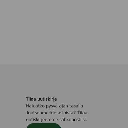
o
a
v
a
2
5
k
p
l
Tilaa uutiskirje
Haluatko pysyä ajan tasalla
Joutsenmerkin asioista? Tilaa
uutiskirjeemme sähköpostiisi.