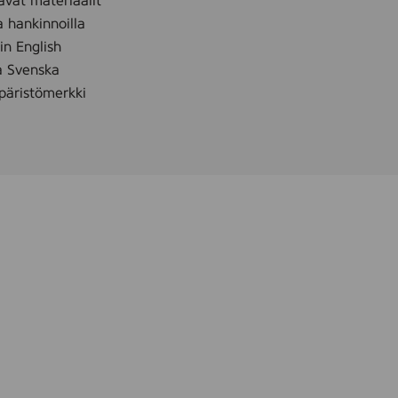
avat materiaalit
a hankinnoilla
 in English
å Svenska
äristömerkki