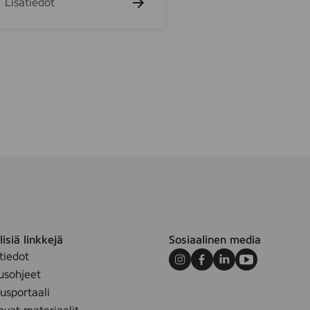
Lisätiedot
m
isiä linkkejä
Sosiaalinen media
tiedot
Instagram
Facebook
LinkedIn
Youtube
usohjeet
sportaali