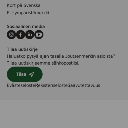
Kort på Svenska
EU-ympäristömerkki
Sosiaalinen media
Instagram
Facebook
LinkedIn
Youtube
Tilaa uutiskirje
Haluatko pysyä ajan tasalla Joutsenmerkin asioista?
Tilaa uutiskirjeemme sähköpostiisi.
Tilaa
Evästeseloste
Rekisteriseloste
Saavutettavuus