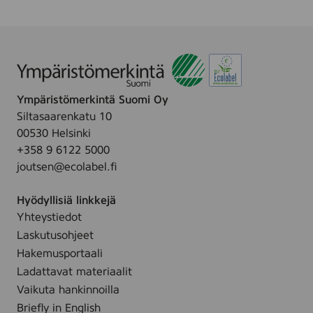
s
o
c
a
r
v
e
a
e
2
t
5
Ympäristömerkintä Suomi Oy
M
k
Siltasaarenkatu 10
p
00530 Helsinki
l
+358 9 6122 5000
joutsen@ecolabel.fi
Hyödyllisiä linkkejä
Yhteystiedot
Laskutusohjeet
Hakemusportaali
Ladattavat materiaalit
Vaikuta hankinnoilla
Briefly in English