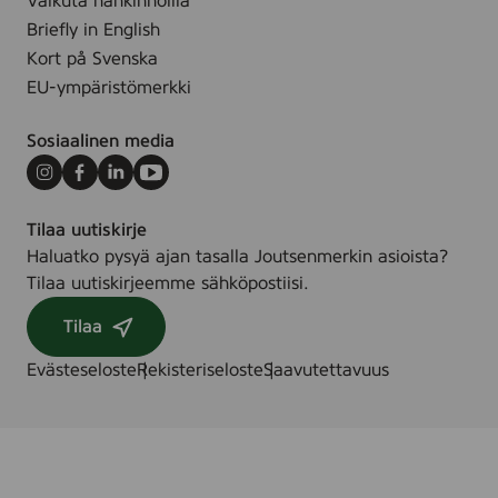
Vaikuta hankinnoilla
Briefly in English
Kort på Svenska
EU-ympäristömerkki
Sosiaalinen media
Instagram
Facebook
LinkedIn
Youtube
Tilaa uutiskirje
Haluatko pysyä ajan tasalla Joutsenmerkin asioista?
Tilaa uutiskirjeemme sähköpostiisi.
Tilaa
Evästeseloste
Rekisteriseloste
Saavutettavuus