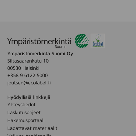
D
.
E
L
I
I
N
A
Ympäristömerkintä Suomi Oy
T
Siltasaarenkatu 10
E
00530 Helsinki
H
+358 9 6122 5000
O
joutsen@ecolabel.fi
Hyödyllisiä linkkejä
Yhteystiedot
Laskutusohjeet
Hakemusportaali
Ladattavat materiaalit