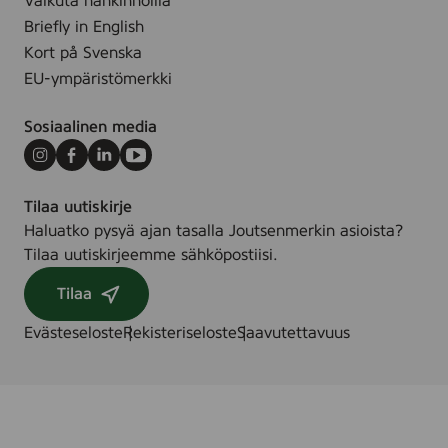
Vaikuta hankinnoilla
Briefly in English
Kort på Svenska
EU-ympäristömerkki
Sosiaalinen media
Instagram
Facebook
LinkedIn
Youtube
Tilaa uutiskirje
Haluatko pysyä ajan tasalla Joutsenmerkin asioista?
Tilaa uutiskirjeemme sähköpostiisi.
Tilaa
Evästeseloste
Rekisteriseloste
Saavutettavuus