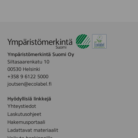
D
.
E
L
I
I
N
A
Ympäristömerkintä Suomi Oy
T
Siltasaarenkatu 10
E
00530 Helsinki
H
+358 9 6122 5000
O
joutsen@ecolabel.fi
Hyödyllisiä linkkejä
Yhteystiedot
Laskutusohjeet
Hakemusportaali
Ladattavat materiaalit