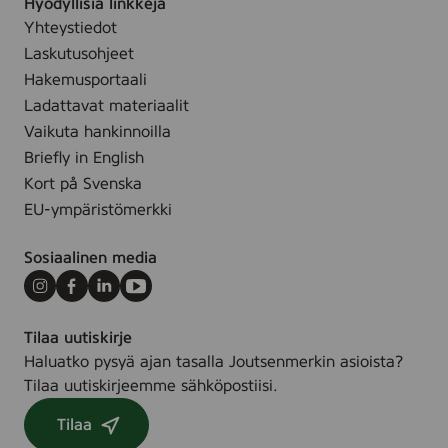
Hyödyllisiä linkkejä
s
Yhteystiedot
i
n
Laskutusohjeet
g
Hakemusportaali
)
Ladattavat materiaalit
,
Vaikuta hankinnoilla
2
Briefly in English
0
Kort på Svenska
l
EU-ympäristömerkki
Sosiaalinen media
Instagram
Facebook
LinkedIn
Youtube
Tilaa uutiskirje
Haluatko pysyä ajan tasalla Joutsenmerkin asioista?
Tilaa uutiskirjeemme sähköpostiisi.
Tilaa