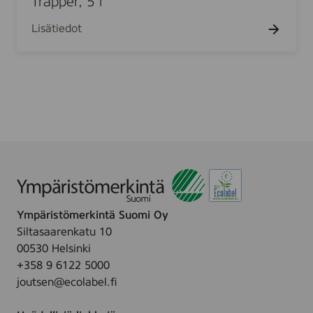
Trapper, 5 l
C
e
e
l
n
Lisätiedot
r
e
s
,
a
å
5
n
p
l
)
a
,
1
l
Ympäristömerkintä Suomi Oy
Siltasaarenkatu 10
00530 Helsinki
+358 9 6122 5000
joutsen@ecolabel.fi