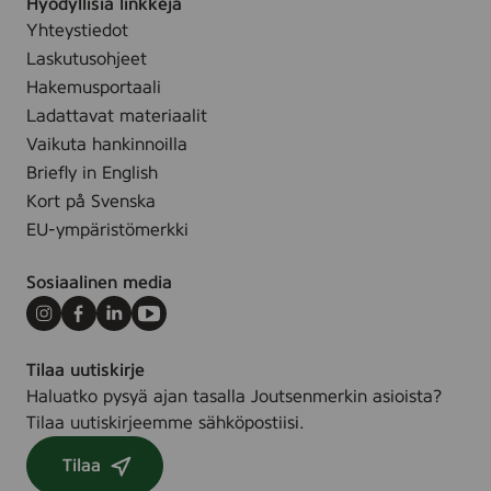
Hyödyllisiä linkkejä
Yhteystiedot
Laskutusohjeet
Hakemusportaali
Ladattavat materiaalit
Vaikuta hankinnoilla
Briefly in English
Kort på Svenska
EU-ympäristömerkki
Sosiaalinen media
Instagram
Facebook
LinkedIn
Youtube
Tilaa uutiskirje
Haluatko pysyä ajan tasalla Joutsenmerkin asioista?
Tilaa uutiskirjeemme sähköpostiisi.
Tilaa