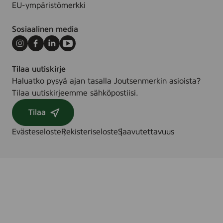
EU-ympäristömerkki
.
Sosiaalinen media
Instagram
Facebook
LinkedIn
Youtube
Tilaa uutiskirje
Haluatko pysyä ajan tasalla Joutsenmerkin asioista?
Tilaa uutiskirjeemme sähköpostiisi.
Tilaa
Evästeseloste
Rekisteriseloste
Saavutettavuus