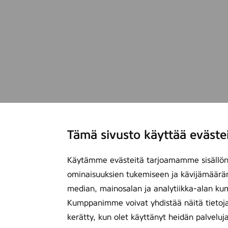
s
Tämä sivusto käyttää eväste
Käytämme evästeitä tarjoamamme sisällön 
ominaisuuksien tukemiseen ja kävijämäärä
median, mainosalan ja analytiikka-alan ku
Kumppanimme voivat yhdistää näitä tietoja mu
kerätty, kun olet käyttänyt heidän palveluj