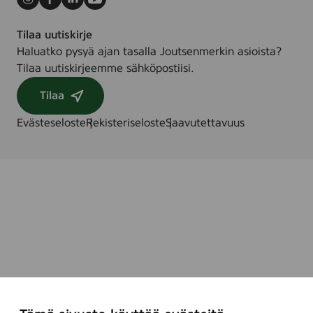
Instagram
Facebook
LinkedIn
Youtube
Tilaa uutiskirje
Haluatko pysyä ajan tasalla Joutsenmerkin asioista?
Tilaa uutiskirjeemme sähköpostiisi.
Tilaa
Evästeseloste
Rekisteriseloste
Saavutettavuus