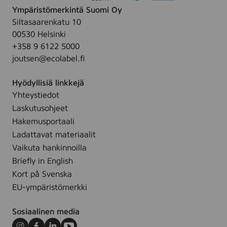
t
k
s
t
Ympäristömerkintä Suomi Oy
A
t
k
2
t
Siltasaarenkatu 10
S
ö
u
k
i
00530 Helsinki
,
p
n
p
p
+358 9 6122 5000
7
a
a
l
a
joutsen@ecolabel.fi
5
k
,
k
0
k
t
k
Hyödyllisiä linkkejä
m
a
ä
a
Yhteystiedot
l
u
y
u
Laskutusohjeet
s
t
s
Hakemusportaali
2
t
Ladattavat materiaalit
k
ö
p
Vaikuta hankinnoilla
p
l
Briefly in English
a
k
Kort på Svenska
k
EU-ympäristömerkki
a
u
Sosiaalinen media
s