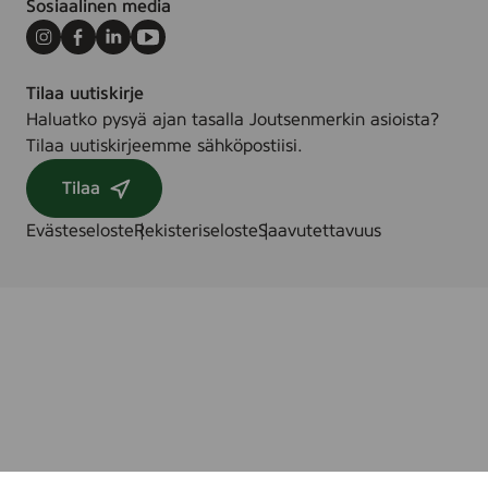
Sosiaalinen media
n
a
Instagram
Facebook
LinkedIn
Youtube
L
Tilaa uutiskirje
y
Haluatko pysyä ajan tasalla Joutsenmerkin asioista?
s
Tilaa uutiskirjeemme sähköpostiisi.
)
Tilaa
Evästeseloste
Rekisteriseloste
Saavutettavuus