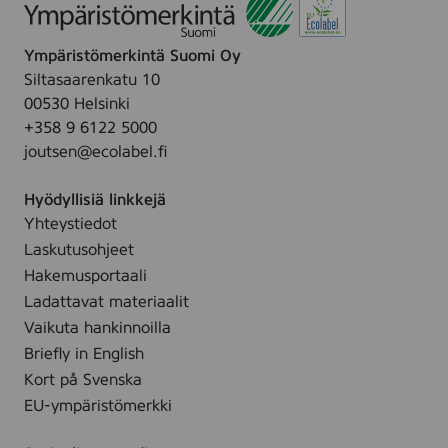
n
8
d
a
c
,
L
Ympäristömerkintä Suomi Oy
m
1
y
Siltasaarenkatu 10
,
8
s
00530 Helsinki
w
p
)
+358 9 6122 5000
h
c
joutsen@ecolabel.fi
i
s
t
(
Hyödyllisiä linkkejä
e
D
Yhteystiedot
,
i
Laskutusohjeet
1
a
8
Hakemusportaali
n
p
Ladattavat materiaalit
a
c
Vaikuta hankinnoilla
L
s
Briefly in English
y
(
Kort på Svenska
s
D
)
EU-ympäristömerkki
i
a