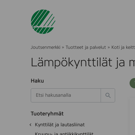
Joutsenmerkki
»
Tuotteet ja palvelut
»
Koti ja keitt
Lämpökynttilät ja m
O
Haku
T
S
h
u
i
u
k
l
H
t
D
S
o
a
a
u
o
t
k
k
e
Tuoteryhmät
e
n
s
a
d
i
i
O
Kynttilät ja lautasliinat
e
i
l
h
T
k
t
Kruunu- ja antiikkikynttilät