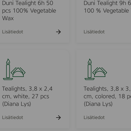
k
k
e
k
Duni Tealight 6h 50
Duni Tealight 9h 
u
u
u
a
pcs 100% Vegetable
100 % Vegetable
e
e
e
l
Wax
h
h
h
t
t
i
t
o
o
o
g
Lisätiedot
Lisätiedot
h
t
u
9
T
h
e
6
a
p
o
l
c
i
s
g
Tealights, 3,8 x 2,4
Tealights, 3,8 x 3
u
1
h
cm, white, 27 pcs
cm, colored, 18 p
0
t
(Diana Lys)
(Diana Lys)
o
0
s
%
,
Lisätiedot
Lisätiedot
d
V
3
e
,