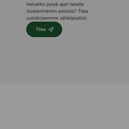
)
s
Haluatko pysyä ajan tasalla
(
Joutsenmerkin asioista? Tilaa
D
uutiskirjeemme sähköpostiisi.
i
a
Tilaa
n
a
L
y
s
)