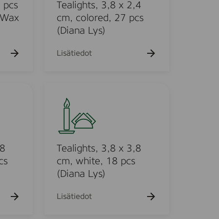
g
6 pcs
Tealights, 3,8 x 2,4
h
 Wax
cm, colored, 27 pcs
t
(Diana Lys)
s
,
Lisätiedot
3
,
8
T
x
e
2
a
,
l
4
i
c
g
,8
Tealights, 3,8 x 3,8
m
h
cs
cm, white, 18 pcs
,
t
(Diana Lys)
c
s
o
,
Lisätiedot
l
3
o
,