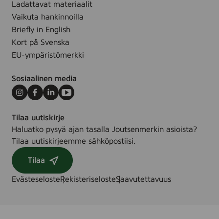
Ladattavat materiaalit
.
Vaikuta hankinnoilla
Briefly in English
Kort på Svenska
EU-ympäristömerkki
Sosiaalinen media
Instagram
Facebook
LinkedIn
Youtube
Tilaa uutiskirje
Haluatko pysyä ajan tasalla Joutsenmerkin asioista?
Tilaa uutiskirjeemme sähköpostiisi.
Tilaa
Evästeseloste
Rekisteriseloste
Saavutettavuus