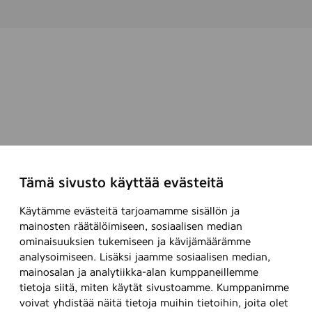
e
e
,
2
0
0
g
Tämä sivusto käyttää evästeitä
Käytämme evästeitä tarjoamamme sisällön ja
mainosten räätälöimiseen, sosiaalisen median
ominaisuuksien tukemiseen ja kävijämäärämme
analysoimiseen. Lisäksi jaamme sosiaalisen median,
mainosalan ja analytiikka-alan kumppaneillemme
tietoja siitä, miten käytät sivustoamme. Kumppanimme
voivat yhdistää näitä tietoja muihin tietoihin, joita olet