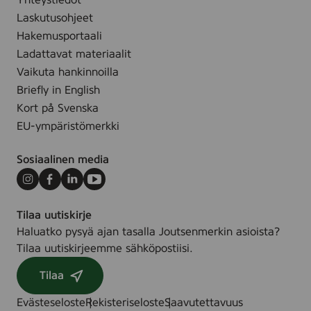
Yhteystiedot
o
r
Laskutusohjeet
d
a
y
Hakemusportaali
n
S
Ladattavat materiaalit
c
c
Vaikuta hankinnoilla
e
r
Briefly in English
F
u
Kort på Svenska
r
b
e
EU-ympäristömerkki
F
e
r
,
Sosiaalinen media
a
8
g
Instagram
Facebook
LinkedIn
Youtube
0
r
m
Tilaa uutiskirje
a
l
Haluatko pysyä ajan tasalla Joutsenmerkin asioista?
n
Tilaa uutiskirjeemme sähköpostiisi.
c
e
Tilaa
F
r
Evästeseloste
Rekisteriseloste
Saavutettavuus