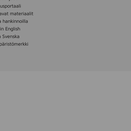
sportaali
avat materiaalit
a hankinnoilla
 in English
å Svenska
äristömerkki