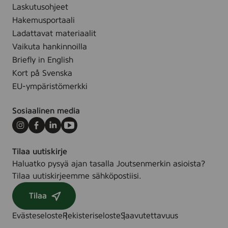
Laskutusohjeet
l
.
B
Hakemusportaali
o
Ladattavat materiaalit
d
Vaikuta hankinnoilla
y
Briefly in English
S
Kort på Svenska
c
EU-ympäristömerkki
r
u
Sosiaalinen media
b
,
Instagram
Facebook
LinkedIn
Youtube
2
Tilaa uutiskirje
0
Haluatko pysyä ajan tasalla Joutsenmerkin asioista?
0
Tilaa uutiskirjeemme sähköpostiisi.
m
l
Tilaa
Evästeseloste
Rekisteriseloste
Saavutettavuus