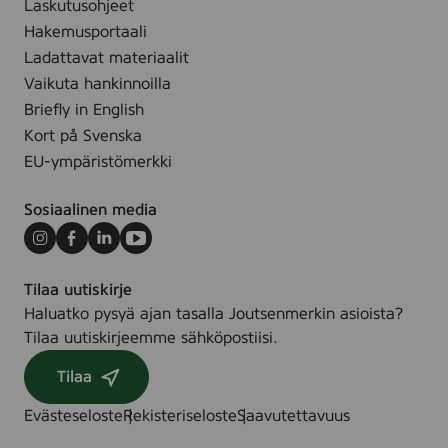
)
Laskutusohjeet
e
3
l
Hakemusportaali
0
y
Ladattavat materiaalit
c
s
Vaikuta hankinnoilla
m
,
Briefly in English
-
2
Kort på Svenska
F
,
a
EU-ympäristömerkki
2
r
x
v
Sosiaalinen media
2
e
9
Instagram
Facebook
LinkedIn
Youtube
t
c
-
Tilaa uutiskirje
m
4
Haluatko pysyä ajan tasalla Joutsenmerkin asioista?
,
-
Tilaa uutiskirjeemme sähköpostiisi.
U
P
f
A
Tilaa
a
K
r
Evästeseloste
Rekisteriseloste
Saavutettavuus
v