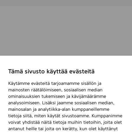
e
t
m
.
s
t
r
i
b
e
Tämä sivusto käyttää evästeitä
r
,
Käytämme evästeitä tarjoamamme sisällön ja
4
mainosten räätälöimiseen, sosiaalisen median
-
ominaisuuksien tukemiseen ja kävijämäärämme
analysoimiseen. Lisäksi jaamme sosiaalisen median,
P
mainosalan ja analytiikka-alan kumppaneillemme
A
tietoja siitä, miten käytät sivustoamme. Kumppanimme
K
voivat yhdistää näitä tietoja muihin tietoihin, joita olet
antanut heille tai joita on kerätty, kun olet käyttänyt