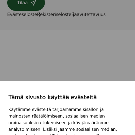
,
t
Tilaa
w
d
2
-
-
2
Evästeseloste
Rekisteriseloste
Saavutettavuus
S
A
x
e
d
2
t
v
0
o
e
0
f
n
m
4
t
m
,
8
p
c
s
Tämä sivusto käyttää evästeitä
(
T
Käytämme evästeitä tarjoamamme sisällön ja
u
mainosten räätälöimiseen, sosiaalisen median
i
ominaisuuksien tukemiseen ja kävijämäärämme
analysoimiseen. Lisäksi jaamme sosiaalisen median,
k