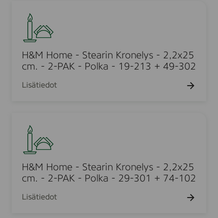
e
H
.
5
e
l
&
c
a
y
M
m
r
s
H
.
i
-
o
H&M Home - Stearin Kronelys - 2,2x25
-
n
2
m
cm. - 2-PAK - Polka - 19-213 + 49-302
2
K
,
e
-
r
Lisätiedot
2
-
P
o
x
S
A
n
2
t
K
e
H
5
e
-
l
&
c
a
P
y
M
m
r
o
s
H
.
i
l
-
o
H&M Home - Stearin Kronelys - 2,2x25
-
n
k
2
m
cm. - 2-PAK - Polka - 29-301 + 74-102
2
K
a
,
e
-
r
-
Lisätiedot
2
-
P
o
1
x
S
A
n