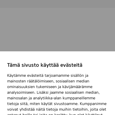
x
n
2
e
0
x
0
)
m
,
m
3
,
5
8
p
c
s
Tämä sivusto käyttää evästeitä
(
T
Käytämme evästeitä tarjoamamme sisällön ja
u
mainosten räätälöimiseen, sosiaalisen median
i
ominaisuuksien tukemiseen ja kävijämäärämme
analysoimiseen. Lisäksi jaamme sosiaalisen median,
k
mainosalan ja analytiikka-alan kumppaneillemme
k
tietoja siitä, miten käytät sivustoamme. Kumppanimme
u
voivat yhdistää näitä tietoja muihin tietoihin, joita olet
t