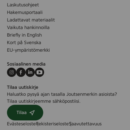
-
2
d
Laskutusohjeet
k
2
0
i
y
Hakemusportaali
1
0
c
n
Ladattavat materiaalit
9
m
g
t
Vaikuta hankinnoilla
m
l
t
Briefly in English
,
o
i
Kort på Svenska
3
w
l
0
EU-ympäristömerkki
-
ä
s
S
t
t
Sosiaalinen media
e
,
k
t
w
Instagram
Facebook
LinkedIn
Youtube
.
o
h
i
Tilaa uutiskirje
f
i
t
Haluatko pysyä ajan tasalla Joutsenmerkin asioista?
4
t
r
Tilaa uutiskirjeemme sähköpostiisi.
e
a
,
Tilaa
y
2
(
2
Evästeseloste
Rekisteriseloste
Saavutettavuus
I