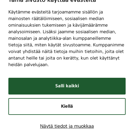
Tämä sivusto käyttää evästeitä
(
T
Käytämme evästeitä tarjoamamme sisällön ja
u
mainosten räätälöimiseen, sosiaalisen median
i
ominaisuuksien tukemiseen ja kävijämäärämme
analysoimiseen. Lisäksi jaamme sosiaalisen median,
k
mainosalan ja analytiikka-alan kumppaneillemme
k
tietoja siitä, miten käytät sivustoamme. Kumppanimme
u
voivat yhdistää näitä tietoja muihin tietoihin, joita olet
t
antanut heille tai joita on kerätty, kun olet käyttänyt
u
heidän palvelujaan.
k
k
u
Salli kaikki
/
S
u
Kiellä
b
j
e
Näytä tiedot ja muokkaa
c