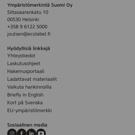
e
r
W
Ympäristömerkintä Suomi Oy
e
n
i
h
Siltasaarenkatu 10
,
n
i
00530 Helsinki
K
,
t
+358 9 6122 5000
r
Ø
e
joutsen@ecolabel.fi
u
2
,
u
2
B
Hyödyllisiä linkkejä
n
x
l
Yhteystiedot
u
2
a
Laskutusohjeet
k
0
c
y
Hakemusportaali
0
k
n
Ladattavat materiaalit
m
&
t
Vaikuta hankinnoilla
m
G
t
Briefly in English
,
r
i
Kort på Svenska
3
e
l
0
EU-ympäristömerkki
e
ä
s
n
t
t
Sosiaalinen media
,
k