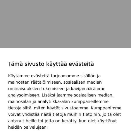
r
0
)
0
,
m
3
m
6
,
7
8
p
c
s
Tämä sivusto käyttää evästeitä
(
T
Käytämme evästeitä tarjoamamme sisällön ja
u
mainosten räätälöimiseen, sosiaalisen median
i
ominaisuuksien tukemiseen ja kävijämäärämme
analysoimiseen. Lisäksi jaamme sosiaalisen median,
k
mainosalan ja analytiikka-alan kumppaneillemme
k
tietoja siitä, miten käytät sivustoamme. Kumppanimme
u
voivat yhdistää näitä tietoja muihin tietoihin, joita olet
t
antanut heille tai joita on kerätty, kun olet käyttänyt
u
heidän palvelujaan.