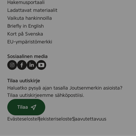
y
Hakemusportaali
x
n
Ladattavat materiaalit
2
t
Vaikuta hankinnoilla
8
t
Briefly in English
0
i
Kort på Svenska
m
l
m
EU-ympäristömerkki
ä
,
t
5
Sosiaalinen media
,
p
w
Instagram
Facebook
LinkedIn
Youtube
c
h
s
Tilaa uutiskirje
i
(
Haluatko pysyä ajan tasalla Joutsenmerkin asioista?
t
B
Tilaa uutiskirjeemme sähköpostiisi.
e
a
,
Tilaa
l
2
m
2
Evästeseloste
Rekisteriseloste
Saavutettavuus
u
x
i
2