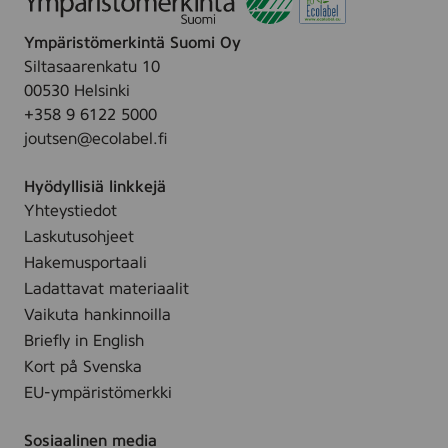
K
3
,
r
e
0
c
Ympäristömerkintä Suomi Oy
l
s
c
o
Siltasaarenkatu 10
y
k
m
l
00530 Helsinki
s
o
,
o
+358 9 6122 5000
,
f
c
r
joutsen@ecolabel.fi
5
o
o
e
x
o
l
d
Hyödyllisiä linkkejä
2
d
o
Yhteystiedot
5
)
r
Laskutusohjeet
c
,
e
m
Hakemusportaali
2
d
,
Ladattavat materiaalit
6
c
Vaikuta hankinnoilla
5
o
Briefly in English
l
Kort på Svenska
o
EU-ympäristömerkki
r
e
Sosiaalinen media