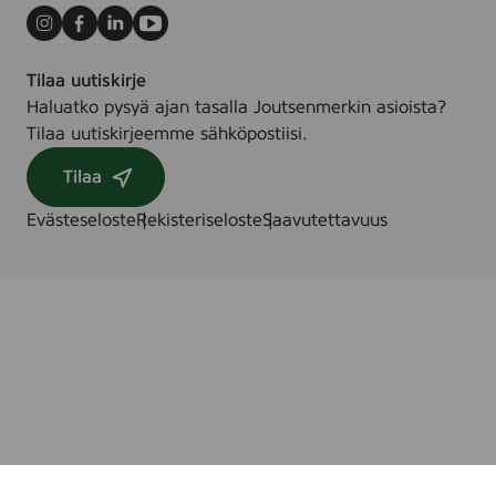
d
Instagram
Facebook
LinkedIn
Youtube
Tilaa uutiskirje
Haluatko pysyä ajan tasalla Joutsenmerkin asioista?
Tilaa uutiskirjeemme sähköpostiisi.
Tilaa
Evästeseloste
Rekisteriseloste
Saavutettavuus